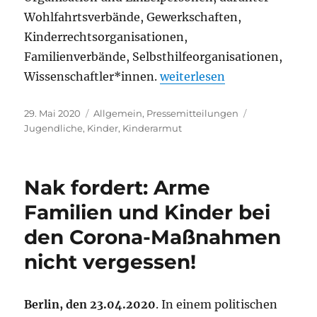
Wohlfahrtsverbände, Gewerkschaften,
Kinderrechtsorganisationen,
Familienverbände, Selbsthilfeorganisationen,
„Schluss mit den Ausreden: 
Wissenschaftler*innen.
weiterlesen
Veröffentlicht
Kategorien
Schlagwörter
29. Mai 2020
Allgemein
,
Pressemitteilungen
am
Jugendliche
,
Kinder
,
Kinderarmut
Nak fordert: Arme
Familien und Kinder bei
den Corona-Maßnahmen
nicht vergessen!
Berlin, den 23.04.2020
. In einem politischen