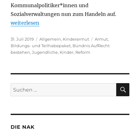
Kommunalpolitiker*innen und
Sozialverwaltungen nun zum Handeln auf.
„Änderungen beim Bildungspaket – Das Geld muss
weiterlesen
Veröffentlicht
Kategorien
Schlagwörter
31. Juli 2019
Allgemein
,
Kinderarmut
Armut
,
am
Bildungs- und Teilhabepaket
,
Bündnis AufRecht
bestehen
,
Jugendliche
,
Kinder
,
Reform
SU
Suchen
nach:
DIE NAK