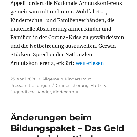
Appell fordert die Nationale Armutskonferenz
gemeinsam mit mehreren Wohlfahrts-,
Kinderrechts- und Familienverbänden, die
materielle Absicherung armer Kinder und
Familien in der Corona-Krise zu gewährleisten
und die Notbetreuung auszuweiten. Gerwin
Stöcken, Sprecher der Nationalen
„Nak fordert: Arme Fami
Armutskonferenz, erklärt:
weiterlesen
Veröffentlicht
Kategorien
23. April 2020
Allgemein
,
Kinderarmut
,
am
Schlagwörter
Pressemitteilungen
Grundsicherung
,
Hartz IV
,
Jugendliche
,
Kinder
,
Kinderarmut
Änderungen beim
Bildungspaket – Das Geld