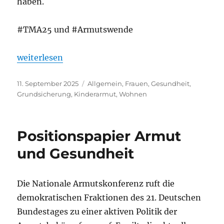
haben.
#TMA25 und #Armutswende
„18. Treffen der Menschen mit Armutserfahrung – 
weiterlesen
Veröffentlicht
Kategorien
11. September 2025
Allgemein
,
Frauen
,
Gesundheit
,
am
Grundsicherung
,
Kinderarmut
,
Wohnen
Positionspapier Armut
und Gesundheit
Die Nationale Armutskonferenz ruft die
demokratischen Fraktionen des 21. Deutschen
Bundestages zu einer aktiven Politik der