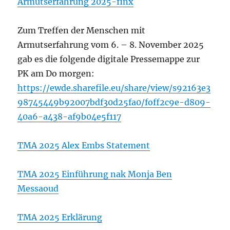
Armutserfahrung 2025-finx
Zum Treffen der Menschen mit
Armutserfahrung vom 6. – 8. November 2025
gab es die folgende digitale Pressemappe zur
PK am Do morgen:
https://ewde.sharefile.eu/share/view/s92163e3
98745449b92007bdf30d25fa0/foff2c9e-d809-
40a6-a438-af9b04e5f117
TMA 2025 Alex Embs Statement
TMA 2025 Einführung nak Monja Ben
Messaoud
TMA 2025 Erklärung