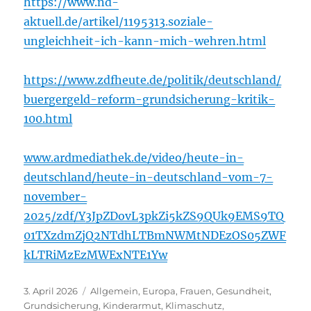
https://www.nd-
aktuell.de/artikel/1195313.soziale-
ungleichheit-ich-kann-mich-wehren.html
https://www.zdfheute.de/politik/deutschland/
buergergeld-reform-grundsicherung-kritik-
100.html
www.ardmediathek.de/video/heute-in-
deutschland/heute-in-deutschland-vom-7-
november-
2025/zdf/Y3JpZDovL3pkZi5kZS9QUk9EMS9TQ
01TXzdmZjQ2NTdhLTBmNWMtNDEzOS05ZWF
kLTRiMzEzMWExNTE1Yw
Veröffentlicht
Kategorien
3. April 2026
Allgemein
,
Europa
,
Frauen
,
Gesundheit
,
am
Grundsicherung
,
Kinderarmut
,
Klimaschutz
,