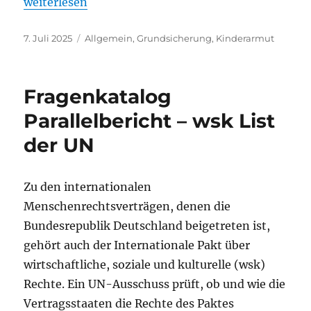
„Appell des „Ratschlag Kinderarmut““
weiterlesen
Veröffentlicht
Kategorien
7. Juli 2025
Allgemein
,
Grundsicherung
,
Kinderarmut
am
Fragenkatalog
Parallelbericht – wsk List
der UN
Zu den internationalen
Menschenrechtsverträgen, denen die
Bundesrepublik Deutschland beigetreten ist,
gehört auch der Internationale Pakt über
wirtschaftliche, soziale und kulturelle (wsk)
Rechte. Ein UN-Ausschuss prüft, ob und wie die
Vertragsstaaten die Rechte des Paktes