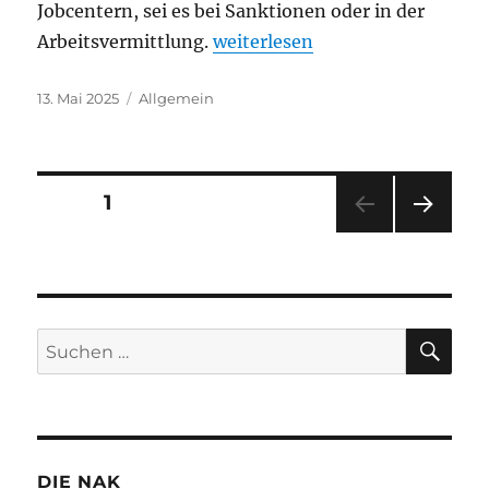
Jobcentern, sei es bei Sanktionen oder in der
„„Menschen in Grundsicherung 
Arbeitsvermittlung.
weiterlesen
Veröffentlicht
Kategorien
13. Mai 2025
Allgemein
am
Seitennummerierung
SEITE
1
NÄC
der
HSTE
SEIT
Beiträge
E
SU
Suchen
nach:
DIE NAK