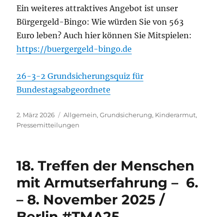
Ein weiteres attraktives Angebot ist unser
Bürgergeld-Bingo: Wie würden Sie von 563
Euro leben? Auch hier können Sie Mitspielen:
https://buergergeld-bingo.de
26-3-2 Grundsicherungsquiz für
Bundestagsabgeordnete
Veröffentlicht
Kategorien
2. März 2026
Allgemein
,
Grundsicherung
,
Kinderarmut
,
am
Pressemitteilungen
18. Treffen der Menschen
mit Armutserfahrung – 6.
– 8. November 2025 /
Berlin #TMA25