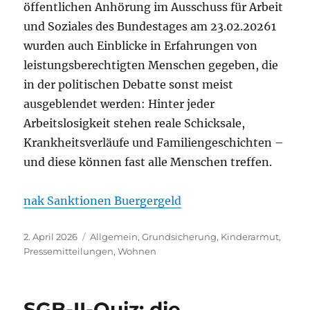
öffentlichen Anhörung im Ausschuss für Arbeit
und Soziales des Bundestages am 23.02.20261
wurden auch Einblicke in Erfahrungen von
leistungsberechtigten Menschen gegeben, die
in der politischen Debatte sonst meist
ausgeblendet werden: Hinter jeder
Arbeitslosigkeit stehen reale Schicksale,
Krankheitsverläufe und Familiengeschichten –
und diese können fast alle Menschen treffen.
nak Sanktionen Buergergeld
Veröffentlicht
Kategorien
2. April 2026
Allgemein
,
Grundsicherung
,
Kinderarmut
,
am
Pressemitteilungen
,
Wohnen
SGB-II-Quiz: die