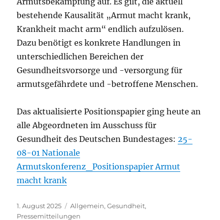
Armutsbekämpfung auf. Es gilt, die aktuell
bestehende Kausalität „Armut macht krank,
Krankheit macht arm“ endlich aufzulösen.
Dazu benötigt es konkrete Handlungen in
unterschiedlichen Bereichen der
Gesundheitsvorsorge und -versorgung für
armutsgefährdete und -betroffene Menschen.
Das aktualisierte Positionspapier ging heute an
alle Abgeordneten im Ausschuss für
Gesundheit des Deutschen Bundestages:
25-
08-01 Nationale
Armutskonferenz_Positionspapier Armut
macht krank
Veröffentlicht
Kategorien
1. August 2025
Allgemein
,
Gesundheit
,
am
Pressemitteilungen