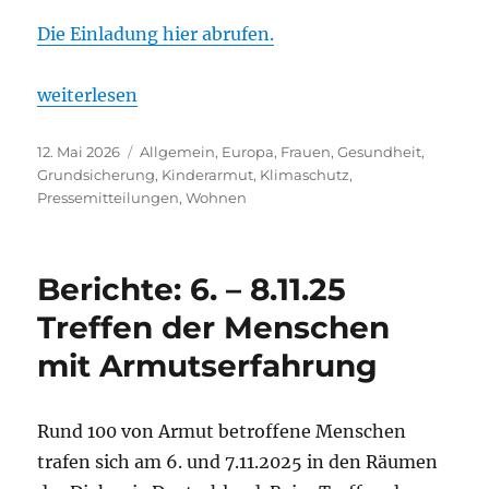
Die Einladung hier abrufen.
„Einladung zum Gipfel gegen Ungleichheit … Praxi
weiterlesen
Veröffentlicht
Kategorien
12. Mai 2026
Allgemein
,
Europa
,
Frauen
,
Gesundheit
,
am
Grundsicherung
,
Kinderarmut
,
Klimaschutz
,
Pressemitteilungen
,
Wohnen
Berichte: 6. – 8.11.25
Treffen der Menschen
mit Armutserfahrung
Rund 100 von Armut betroffene Menschen
trafen sich am 6. und 7.11.2025 in den Räumen