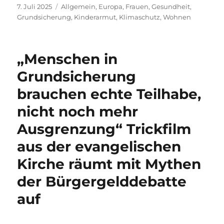
Veröffentlicht
Kategorien
7. Juli 2025
Allgemein
,
Europa
,
Frauen
,
Gesundheit
,
am
Grundsicherung
,
Kinderarmut
,
Klimaschutz
,
Wohnen
„Menschen in
Grundsicherung
brauchen echte Teilhabe,
nicht noch mehr
Ausgrenzung“ Trickfilm
aus der evangelischen
Kirche räumt mit Mythen
der Bürgergelddebatte
auf