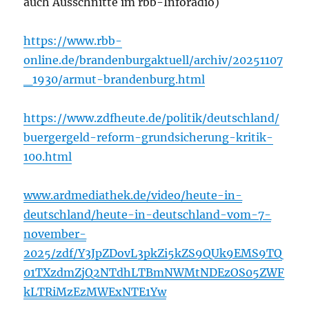
auch Ausschnitte im rbb-Inforadio)
https://www.rbb-
online.de/brandenburgaktuell/archiv/20251107
_1930/armut-brandenburg.html
https://www.zdfheute.de/politik/deutschland/
buergergeld-reform-grundsicherung-kritik-
100.html
www.ardmediathek.de/video/heute-in-
deutschland/heute-in-deutschland-vom-7-
november-
2025/zdf/Y3JpZDovL3pkZi5kZS9QUk9EMS9TQ
01TXzdmZjQ2NTdhLTBmNWMtNDEzOS05ZWF
kLTRiMzEzMWExNTE1Yw