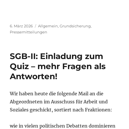
Veröffentlicht
Kategorien
6. März 2026
Allgemein
,
Grundsicherung
,
am
Pressemitteilungen
SGB-II: Einladung zum
Quiz – mehr Fragen als
Antworten!
Wir haben heute die folgende Mail an die
Abgeordneten im Ausschuss für Arbeit und
Soziales geschickt, sortiert nach Fraktionen:
wie in vielen politischen Debatten dominieren