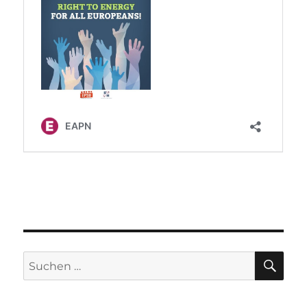
SU
Suchen
nach: