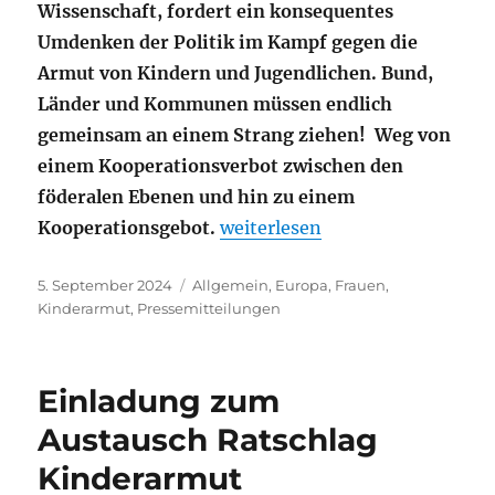
Wissenschaft, fordert ein konsequentes
Umdenken der Politik im Kampf gegen die
Armut von Kindern und Jugendlichen. Bund,
Länder und Kommunen müssen endlich
gemeinsam an einem Strang ziehen! Weg von
einem Kooperationsverbot zwischen den
föderalen Ebenen und hin zu einem
„Die Sommerferien sind vorbei
Kooperationsgebot.
weiterlesen
Veröffentlicht
Kategorien
5. September 2024
Allgemein
,
Europa
,
Frauen
,
am
Kinderarmut
,
Pressemitteilungen
Einladung zum
Austausch Ratschlag
Kinderarmut