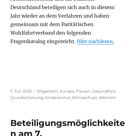
Deutschland beteiligen sich auch in diesem
Jahr wieder an dem Verfahren und haben
gemeinsam mit dem Paritätischen
Wohlfahrtverband den folgenden
Fragenkatalog eingereicht.
Hier nachlesen.
Veröffentlicht
Kategorien
7. Juli 2025
Allgemein
,
Europa
,
Frauen
,
Gesundheit
,
am
Grundsicherung
,
Kinderarmut
,
Klimaschutz
,
Wohnen
Beteiligungsmöglichkeite
n am 7.