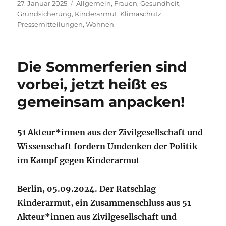
Veröffentlicht
Kategorien
27. Januar 2025
Allgemein
,
Frauen
,
Gesundheit
,
am
Grundsicherung
,
Kinderarmut
,
Klimaschutz
,
Pressemitteilungen
,
Wohnen
Die Sommerferien sind
vorbei, jetzt heißt es
gemeinsam anpacken!
51 Akteur*innen aus der Zivilgesellschaft und
Wissenschaft fordern Umdenken der Politik
im Kampf gegen Kinderarmut
Berlin, 05.09.2024. Der Ratschlag
Kinderarmut, ein Zusammenschluss aus 51
Akteur*innen aus Zivilgesellschaft und