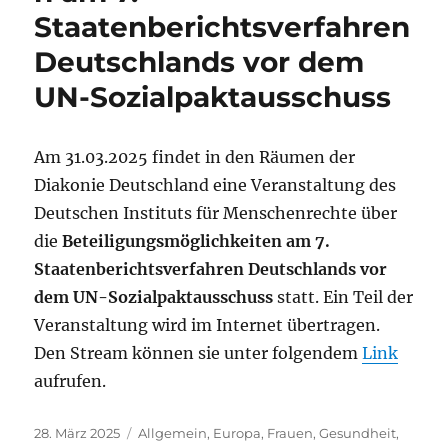
Staatenberichtsverfahren
Deutschlands vor dem
UN-Sozialpaktausschuss
Am 31.03.2025 findet in den Räumen der
Diakonie Deutschland eine Veranstaltung des
Deutschen Instituts für Menschenrechte über
die
Beteiligungsmöglichkeiten am 7.
Staatenberichtsverfahren Deutschlands vor
dem UN-Sozialpaktausschuss
statt. Ein Teil der
Veranstaltung wird im Internet übertragen.
Den Stream können sie unter folgendem
Link
aufrufen.
Veröffentlicht
Kategorien
28. März 2025
Allgemein
,
Europa
,
Frauen
,
Gesundheit
,