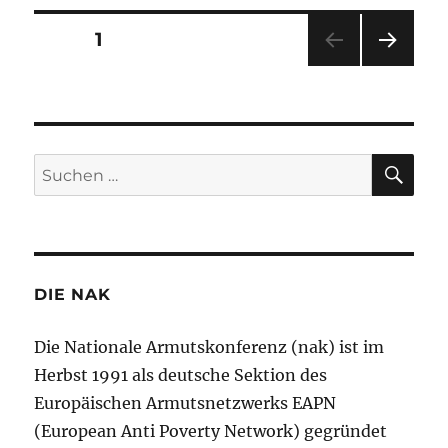
Seitennummerierung
SEITE
1
NÄC
der
HSTE
SEIT
Beiträge
E
SU
Suchen
nach:
DIE NAK
Die Nationale Armutskonferenz (nak) ist im
Herbst 1991 als deutsche Sektion des
Europäischen Armutsnetzwerks EAPN
(European Anti Poverty Network) gegründet