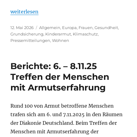
„Einladung zum Gipfel gegen Ungleichheit … Praxi
weiterlesen
Veröffentlicht
Kategorien
12. Mai 2026
Allgemein
,
Europa
,
Frauen
,
Gesundheit
,
am
Grundsicherung
,
Kinderarmut
,
Klimaschutz
,
Pressemitteilungen
,
Wohnen
Berichte: 6. – 8.11.25
Treffen der Menschen
mit Armutserfahrung
Rund 100 von Armut betroffene Menschen
trafen sich am 6. und 7.11.2025 in den Räumen
der Diakonie Deutschland. Beim Treffen der
Menschen mit Armutserfahrung der