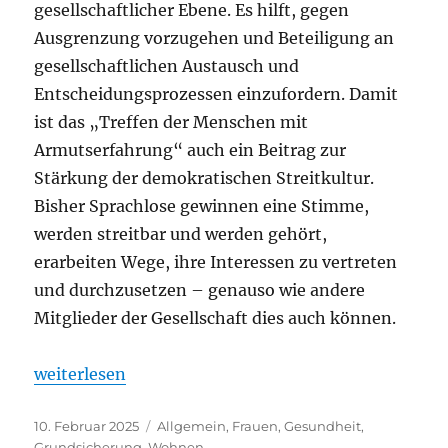
gesellschaftlicher Ebene. Es hilft, gegen
Ausgrenzung vorzugehen und Beteiligung an
gesellschaftlichen Austausch und
Entscheidungsprozessen einzufordern. Damit
ist das „Treffen der Menschen mit
Armutserfahrung“ auch ein Beitrag zur
Stärkung der demokratischen Streitkultur.
Bisher Sprachlose gewinnen eine Stimme,
werden streitbar und werden gehört,
erarbeiten Wege, ihre Interessen zu vertreten
und durchzusetzen – genauso wie andere
Mitglieder der Gesellschaft dies auch können.
„Dokumentation des 17. Treffen der Menschen mit 
weiterlesen
Veröffentlicht
Kategorien
10. Februar 2025
Allgemein
,
Frauen
,
Gesundheit
,
am
Grundsicherung
,
Wohnen