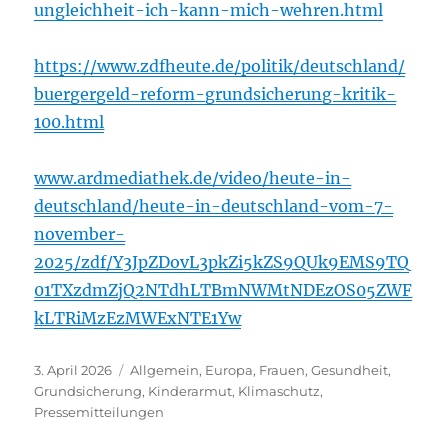
ungleichheit-ich-kann-mich-wehren.html
https://www.zdfheute.de/politik/deutschland/
buergergeld-reform-grundsicherung-kritik-
100.html
www.ardmediathek.de/video/heute-in-
deutschland/heute-in-deutschland-vom-7-
november-
2025/zdf/Y3JpZDovL3pkZi5kZS9QUk9EMS9TQ
01TXzdmZjQ2NTdhLTBmNWMtNDEzOS05ZWF
kLTRiMzEzMWExNTE1Yw
Veröffentlicht
Kategorien
3. April 2026
Allgemein
,
Europa
,
Frauen
,
Gesundheit
,
am
Grundsicherung
,
Kinderarmut
,
Klimaschutz
,
Pressemitteilungen