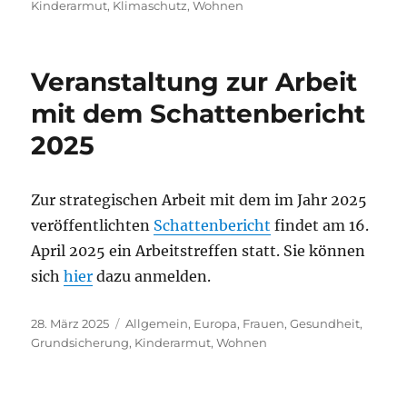
am
Kinderarmut
,
Klimaschutz
,
Wohnen
Veranstaltung zur Arbeit
mit dem Schattenbericht
2025
Zur strategischen Arbeit mit dem im Jahr 2025
veröffentlichten
Schattenbericht
findet am 16.
April 2025 ein Arbeitstreffen statt. Sie können
sich
hier
dazu anmelden.
Veröffentlicht
Kategorien
28. März 2025
Allgemein
,
Europa
,
Frauen
,
Gesundheit
,
am
Grundsicherung
,
Kinderarmut
,
Wohnen