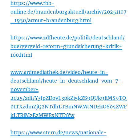
https://www.rbb-
online.de/brandenburgaktuell/archiv/20251107
_1930/armut-brandenburg.html
https://www.zdfheute.de/politik/deutschland/
buergergeld-reform-grundsicherung-kritik-
100.html
www.ardmediathek.de/video/heute-in-
deutschland/heute-in-deutschland-vom-7-
november-
2025/zdf/Y3JpZDovL3pkZi5kZS9QUk9EMS9TQ
01TXzdmZjQ2NTdhLTBmNWMtNDEzOS05ZWF
kLTRiMzEzMWExNTE1Yw
https://www.stern.de/news/nationale-