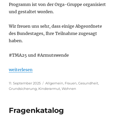
Programm ist von der Orga-Gruppe organisiert
und gestaltet worden.
Wir freuen uns sehr, dass einige Abgeordnete
des Bundestages, Ihre Teilnahme zugesagt
haben.
#TMA25 und #Armutswende
„18. Treffen der Menschen mit Armutserfahrung – 
weiterlesen
Veröffentlicht
Kategorien
11. September 2025
Allgemein
,
Frauen
,
Gesundheit
,
am
Grundsicherung
,
Kinderarmut
,
Wohnen
Fragenkatalog