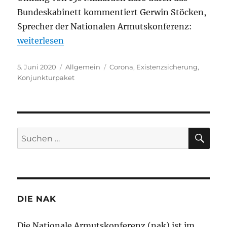
Bundeskabinett kommentiert Gerwin Stöcken,
Sprecher der Nationalen Armutskonferenz:
„Nak zum Konjunkturpaket: Kraftvolle Antwort auf 
weiterlesen
Veröffentlicht
Kategorien
Schlagwörter
5. Juni 2020
Allgemein
Corona
,
Existenzsicherung
,
am
Konjunkturpaket
SU
Suchen
nach:
DIE NAK
Die Nationale Armutskonferenz (nak) ist im