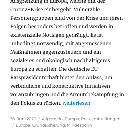
Ausgrenzung in Europa, welche mit der
Corona-Krise einhergeht. Vulnerable
Personengruppen sind von der Krise und ihren
Folgen besonders betroffen und werden in
existenzielle Notlagen gedrängt. Es ist
unbedingt notwendig, mit angemessenen
Maßnahmen gegenzusteuern und ein
sozialeres und ökologisch nachhaltigeres
Europa zu schaffen. Die deutsche EU-
Ratspräsidentschaft bietet den Anlass, um
verbindliche und konstruktive Initiativen
voranzubringen und die Armutsbekämpfung in
„Armutsbekämpfung in den Fok
den Fokus zu rücken.
weiterlesen
Veröffentlicht
Kategorien
30. Juni 2020
Allgemein
,
Europa
,
Pressemitteilungen
am
Schlagwörter
Europa
,
Grundsicherung
,
Mindestlohn