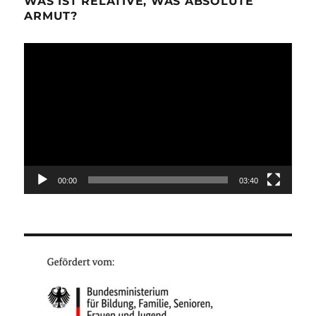
WAS IST RELATIVE, WAS ABSOLUTE
ARMUT?
Video-
Player
00:00
03:40