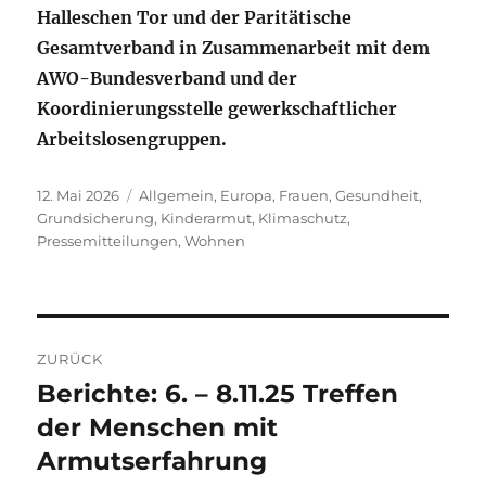
Halleschen Tor und der Paritätische
Gesamtverband in Zusammenarbeit mit dem
AWO-Bundesverband und der
Koordinierungsstelle gewerkschaftlicher
Arbeitslosengruppen.
Veröffentlicht
Kategorien
12. Mai 2026
Allgemein
,
Europa
,
Frauen
,
Gesundheit
,
am
Grundsicherung
,
Kinderarmut
,
Klimaschutz
,
Pressemitteilungen
,
Wohnen
Beitragsnavigation
ZURÜCK
Berichte: 6. – 8.11.25 Treffen
Vorheriger
Beitrag:
der Menschen mit
Armutserfahrung