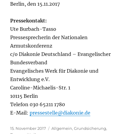
Berlin, den 15.11.2017
Pressekontakt:
Ute Burbach-Tasso
Pressesprecherin der Nationalen
Armutskonferenz
c/o Diakonie Deutschland – Evangelischer
Bundesverband
Evangelisches Werk für Diakonie und
Entwicklung e.V.
Caroline-Michaelis-Str. 1
10115 Berlin
Telefon 030 65211 1780
E-Mail:
pressestelle@diakonie.de
Veröffentlicht
Kategorien
15. November 2017
Allgemein
,
Grundsicherung
,