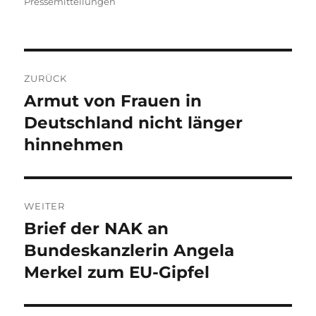
am
Pressemitteilungen
Beitragsnavigation
ZURÜCK
Armut von Frauen in
Vorheriger
Beitrag:
Deutschland nicht länger
hinnehmen
WEITER
Brief der NAK an
Nächster
Beitrag:
Bundeskanzlerin Angela
Merkel zum EU-Gipfel