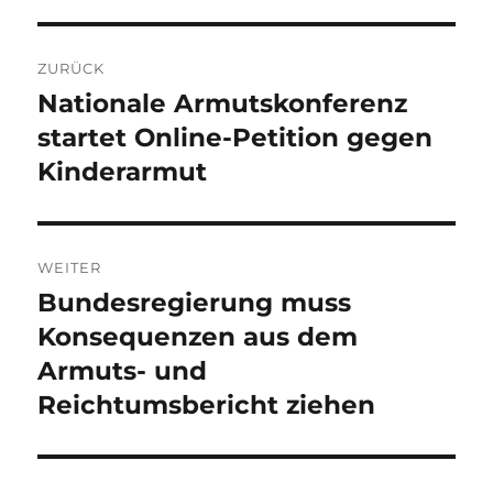
Beitragsnavigation
ZURÜCK
Nationale Armutskonferenz
Vorheriger
Beitrag:
startet Online-Petition gegen
Kinderarmut
WEITER
Bundesregierung muss
Nächster
Beitrag:
Konsequenzen aus dem
Armuts- und
Reichtumsbericht ziehen