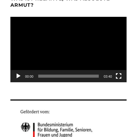
ARMUT?
Video-
Player
00:00
03:40