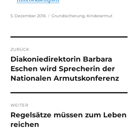
Veröffentlicht
Kategorien
5. Dezember 2016
Grundsicherung
,
Kinderarmut
am
Beitragsnavigation
ZURÜCK
Diakoniedirektorin Barbara
Vorheriger
Beitrag:
Eschen wird Sprecherin der
Nationalen Armutskonferenz
WEITER
Regelsätze müssen zum Leben
Nächster
Beitrag:
reichen