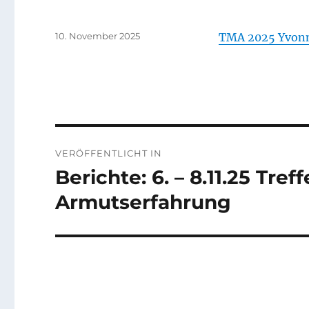
Veröffentlicht
10. November 2025
TMA 2025 Yvonn
am
Beitragsnavigation
VERÖFFENTLICHT IN
Berichte: 6. – 8.11.25 Tr
Armutserfahrung