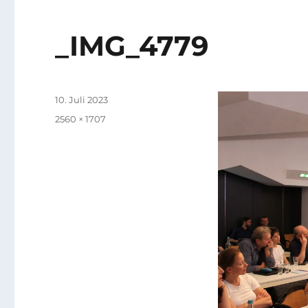
_IMG_4779
Veröffentlicht
10. Juli 2023
am
Originalgröße
2560 × 1707