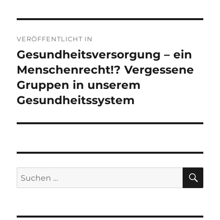
Beitragsnavigation
VERÖFFENTLICHT IN
Gesundheitsversorgung – ein
Menschenrecht!? Vergessene
Gruppen in unserem
Gesundheitssystem
SU
Suchen
nach: