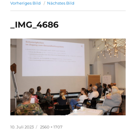
Vorheriges Bild
Nächstes Bild
_IMG_4686
Veröffentlicht
Originalgröße
10. Juli 2023
2560 × 1707
am