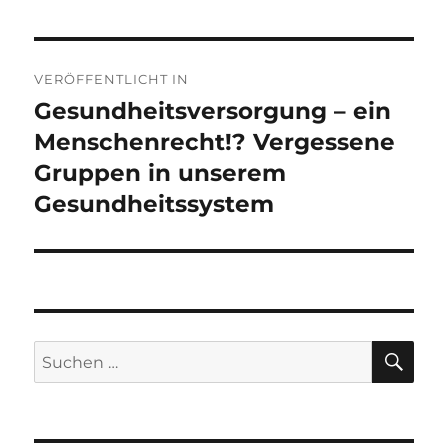
Beitragsnavigation
VERÖFFENTLICHT IN
Gesundheitsversorgung – ein
Menschenrecht!? Vergessene
Gruppen in unserem
Gesundheitssystem
SU
Suchen
nach: