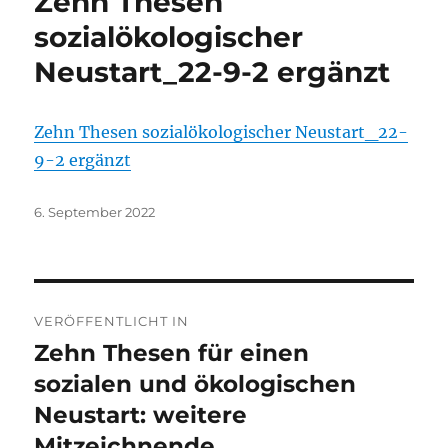
Zehn Thesen
sozialökologischer
Neustart_22-9-2 ergänzt
Zehn Thesen sozialökologischer Neustart_22-
9-2 ergänzt
Veröffentlicht
6. September 2022
am
Beitragsnavigation
VERÖFFENTLICHT IN
Zehn Thesen für einen
sozialen und ökologischen
Neustart: weitere
Mitzeichnende