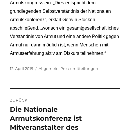
Armutskongress ein. „Dies entspricht dem
grundlegenden Selbstverständnis der Nationalen
Armutskonferenz“, erklärt Gerwin Stöcken
abschließend, „wonach ein gesamtgesellschaftliches
Verständnis von Armut und eine andere Politik gegen
Armut nur dann möglich ist, wenn Menschen mit
Armutserfahrung aktiv am Diskurs teilnehmen.“
Veröffentlicht
Kategorien
12. April 2019
Allgemein
,
Pressemitteilungen
am
Beitragsnavigation
ZURÜCK
Die Nationale
Vorheriger
Beitrag:
Armutskonferenz ist
Mitveranstalter des