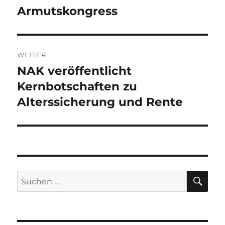
Armutskongress
WEITER
NAK veröffentlicht
Nächster
Beitrag:
Kernbotschaften zu
Alterssicherung und Rente
SU
Suchen
nach: