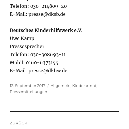
Telefon: 030-214809-20
E-Mail: presse@dksb.de
Deutsches Kinderhilfswerk e.V.
Uwe Kamp
Pressesprecher
Telefon: 030-308693-11
Mobil: 0160-6373155
E-Mail: presse@dkhw.de
Veröffentlicht
Kategorien
13. September 2017
Allgemein
,
Kinderarmut
,
am
Pressemitteilungen
Beitragsnavigation
ZURÜCK