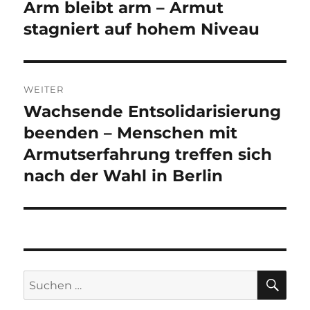
Arm bleibt arm – Armut
Vorheriger
Beitrag:
stagniert auf hohem Niveau
WEITER
Wachsende Entsolidarisierung
Nächster
Beitrag:
beenden – Menschen mit
Armutserfahrung treffen sich
nach der Wahl in Berlin
SU
Suchen
nach: