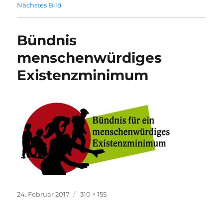
Nächstes Bild
Bündnis
menschenwürdiges
Existenzminimum
Veröffentlicht
Originalgröße
24. Februar 2017
310 × 155
am