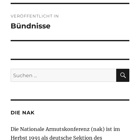
Beitragsnavigation
VERÖFFENTLICHT IN
Bündnisse
SU
Suchen
nach:
DIE NAK
Die Nationale Armutskonferenz (nak) ist im
Herbst 1991 als deutsche Sektion des