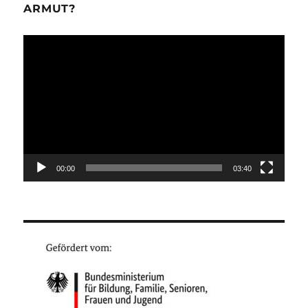
ARMUT?
Video-
Player
00:00
03:40