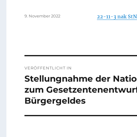
Veröffentlicht
9. November 2022
22-11-3 nak StN
am
Beitragsnavigation
VERÖFFENTLICHT IN
Stellungnahme der Natio
zum Gesetzentenentwurf 
Bürgergeldes