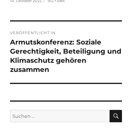
Veröffentlicht
Originalgröße
14. Oktober 2022
912 × 684
am
Beitragsnavigation
VERÖFFENTLICHT IN
Armutskonferenz: Soziale
Gerechtigkeit, Beteiligung und
Klimaschutz gehören
zusammen
SU
Suchen
nach: