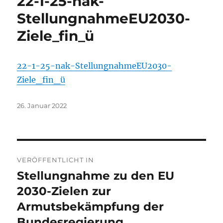
22-1-25-nak-
StellungnahmeEU2030-
Ziele_fin_ü
22-1-25-nak-StellungnahmeEU2030-
Ziele_fin_ü
Veröffentlicht
26. Januar 2022
am
Beitragsnavigation
VERÖFFENTLICHT IN
Stellungnahme zu den EU
2030-Zielen zur
Armutsbekämpfung der
Bundesregierung