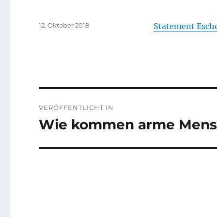
Veröffentlicht
12. Oktober 2018
Statement Esch
am
Beitragsnavigation
VERÖFFENTLICHT IN
Wie kommen arme Mensc