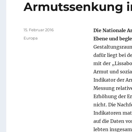
Armutssenkung i
Veröffentlicht
15. Februar 2016
Die Nationale A
am
Kategorien
Europa
Ebene und begl
Gestaltungsraum
dafür liegt bei 
mit der „Lissab
Armut und sozia
Indikator der A
Messung relativ
Erhöhung der Er
nicht. Die Nach
Indikatoren mat
auf die Daten v
lebten insgesam