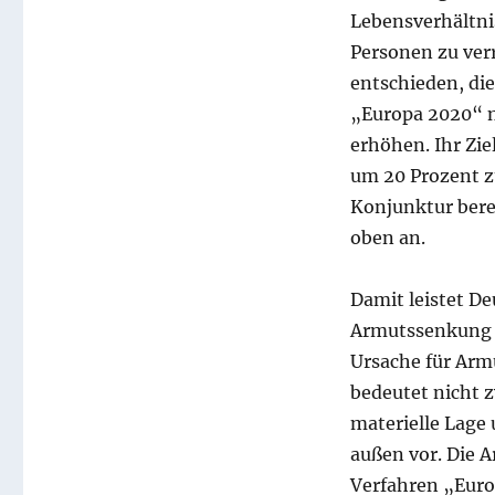
Lebensverhältnis
Personen zu ver
entschieden, die
„Europa 2020“ n
erhöhen. Ihr Zie
um 20 Prozent zu
Konjunktur berei
oben an.
Damit leistet D
Armutssenkung in
Ursache für Armu
bedeutet nicht z
materielle Lage
außen vor. Die 
Verfahren „Euro