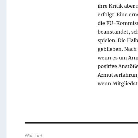
ihre Kritik aber 
erfolgt. Eine er
die EU-Kommissi
beanstandet, sch
spielen. Die Hal
geblieben. Nach 
wenn es um Armu
positive Anstöß
Armutserfahrung
wenn Mitgliedsta
Beitragsnavigation
WEITER